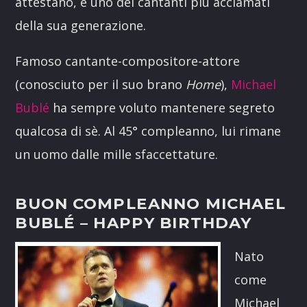
attestano, è uno dei cantanti più acclamati
della sua generazione.
Famoso cantante-compositore-attore
(conosciuto per il suo brano
Home
),
Michael
Bublé
ha sempre voluto mantenere segreto
qualcosa di sè. Al 45° compleanno, lui rimane
un uomo dalle mille sfaccettature.
BUON COMPLEANNO MICHAEL
BUBLÉ – HAPPY BIRTHDAY
Nato
come
Michael