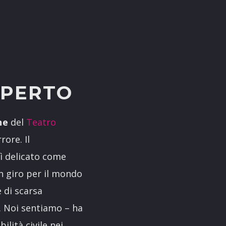
APERTO
ne
del
Teatro
ore. Il
ì delicato come
n giro per il mondo
 di scarsa
e. Noi sentiamo – ha
lità civile nei