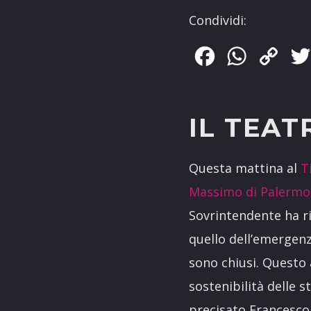
Condividi:
Facebook
WhatsApp
Copy
Link
IL TEA
Questa mattina al
T
Massimo di Palermo
Sovrintendente ha ri
quello dell’emergenz
sono chiusi. Questo
sostenibilità delle s
precisato Francesco 