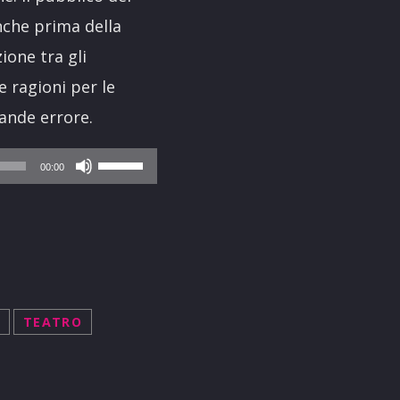
nche prima della
ione tra gli
e ragioni per le
ande errore.
Usa
00:00
i
tasti
freccia
su/giù
per
TEATRO
aumentare
o