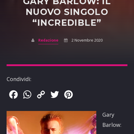
GARY BARLOW: IL
NUOVO SINGOLO
“INCREDIBLE”
Redazione
2 Novembre 2020
Condividi:
Facebook
WhatsApp
Copy
Twitter
Pinterest
Link
Gary
Barlow: