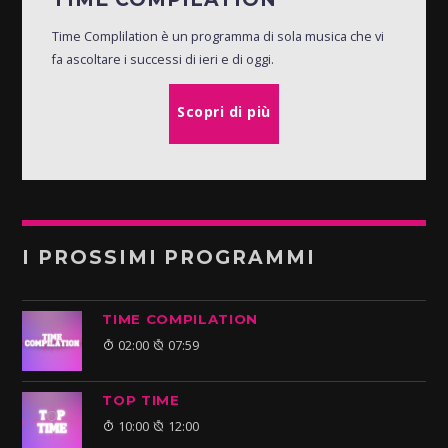
Time Complilation è un programma di sola musica che vi
fa ascoltare i successi di ieri e di oggi.
Scopri di più
I PROSSIMI PROGRAMMI
TIME COMPILATION
02:00
07:59
TOP TIME
10:00
12:00