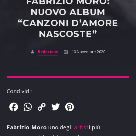
FABRIZIO MORO:
NUOVO ALBUM
“CANZONI D’AMORE
NASCOSTE”
Redazione
10 Novembre 2020
Condividi:
Facebook
WhatsApp
Copy
Twitter
Pinterest
Link
Fabrizio Moro
uno degli
artist
i più