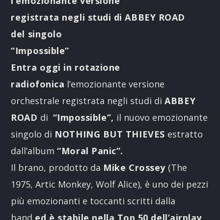
l’emozionante
versione
registrata negli studi di
ABBEY ROAD
del singolo
“Impossible”
Entra oggi in rotazione
radiofonica
l’emozionante versione
orchestrale registrata negli studi di
ABBEY
ROAD
di
“Impossible”,
il nuovo emozionante
singolo di
NOTHING BUT THIEVES
estratto
dall’album
“Moral Panic”.
Il brano, prodotto da
Mike Crossey
(The
1975, Artic Monkey, Wolf Alice), è uno dei pezzi
più emozionanti e toccanti scritti dalla
band
ed è stabile nella Top 50 dell’airplay