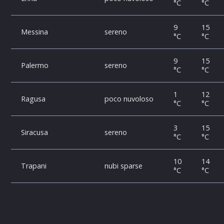
°C
°C
9
15
Messina
sereno
°C
°C
9
15
Palermo
sereno
°C
°C
1
12
Ragusa
poco nuvoloso
°C
°C
3
15
Siracusa
sereno
°C
°C
10
14
Trapani
nubi sparse
°C
°C