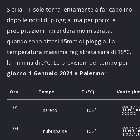
Sicilia – Il sole torna lentamente a far capolino
dopo le notti di pioggia, ma per poco: le
precipitazioni riprenderanno in serata,
quando sono attesi 15mm di pioggia. La
temperatura massima registrata sarà di 15°C,
la minima di 9°C. Le previsioni del tempo per
giorno 1 Gennaio 2021 a Palermo
:
Ora
Tempo
T (°C)
Vento (km
01
SW
9
/
1
sereno
10.2°
debole
04
SW
10
/
nubi sparse
10.3°
modera