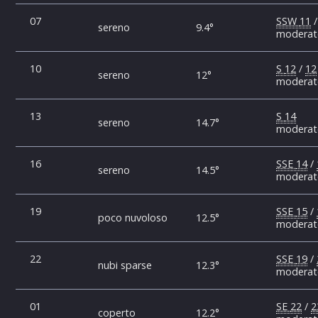
07
SSW
11
sereno
9.4°
modera
10
S
12
/
12
sereno
12°
modera
13
S
14
sereno
14.7°
modera
16
SSE
14
/
sereno
14.5°
modera
19
SSE
15
/
poco nuvoloso
12.5°
modera
22
SSE
19
/
nubi sparse
12.3°
modera
01
SE
22
/
2
coperto
12.2°