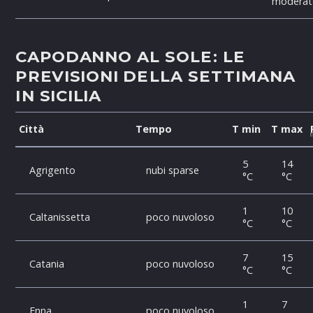
modera
CAPODANNO
AL SOLE: LE
PREVISIONI
DELLA SETTIMANA
IN
SICILIA
Città
Tempo
T min
T max
5
14
Agrigento
nubi sparse
°C
°C
1
10
Caltanissetta
poco nuvoloso
°C
°C
7
15
Catania
poco nuvoloso
°C
°C
1
7
Enna
poco nuvoloso