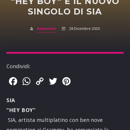
“HEY BOY” È IL NUOVO
SINGOLO DI SIA
Redazione
28 Dicembre 2020
Condividi:
Facebook
WhatsApp
Copy
Twitter
Pinterest
Link
SIA
“HEY BOY”
SIA, artista multiplatino con ben nove
nomination ai Grammy, ha annunciato la