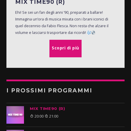
MIX TIME90 (R)
Ehi! Se sei un fan degli anni ’90, preparati a ballare!
Immagina un’ora di musica mixata con i brani iconici di
quel decennio da Fabio Flesca. Non resta che alzare il
volume e lasciarsi trasportare dai ricordi!
Scopri di più
I PROSSIMI PROGRAMMI
MIX TIME90 (R)
20:00
21:00