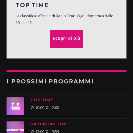
TOP TIME
La classifica ufficiale di Radio Time. Ogni domenica dalle
10 alle 12.
Scopri di più
I PROSSIMI PROGRAMMI
TOP TIME
10:00
12:00
SATURDAY TIME
12:00
13:59