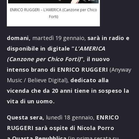
ENRICO RUGGERI – L’AMERICA (Canzone per Chico
Forti)
domani,
martedì 19 gennaio,
sarà in radio e
disponibile in digitale “
L’AMERICA
(Canzone per Chico Forti)
”, il nuovo
intenso brano di ENRICO RUGGERI
(Anyway
Music / Believe Digital),
dedicato alla
vicenda che da 20 anni tiene in sospeso la
vita di un uomo.
Questa sera,
lunedì 18 gennaio,
ENRICO
RUGGERI sarà ospite di Nicola Porro
a
Quarta Repubblica
(in prima serata su