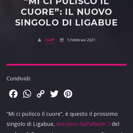
“MI CI PULISCO IL
CUORE”: IL NUOVO
SINGOLO DI LIGABUE
staff
5 Febbraio 2021
Condividi:
Facebook
WhatsApp
Copy
Twitter
Pinterest
Link
“Mi ci pulisco il cuore”, è questo il prossimo
singolo di Ligabue,
estratto dall’album 7
del