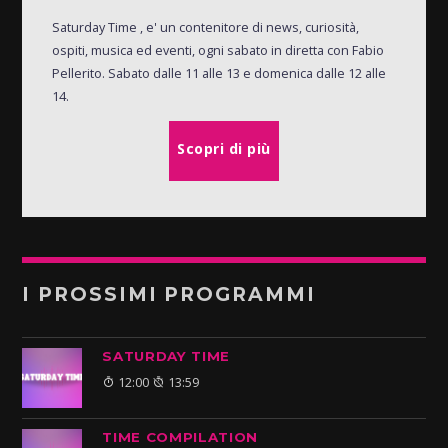
Saturday Time , e' un contenitore di news, curiosità,
ospiti, musica ed eventi, ogni sabato in diretta con Fabio
Pellerito. Sabato dalle 11 alle 13 e domenica dalle 12 alle
14.
Scopri di più
I PROSSIMI PROGRAMMI
SATURDAY TIME
12:00
13:59
TIME COMPILATION