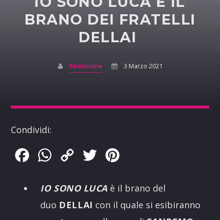
IO SONO LUCA È IL
BRANO DEI FRATELLI
DELLAI
Redazione
3 Marzo 2021
Condividi:
Facebook
WhatsApp
Copy
Twitter
Pinterest
Link
IO SONO LUCA
è il brano del
duo
DELLAI
con il quale si esibiranno