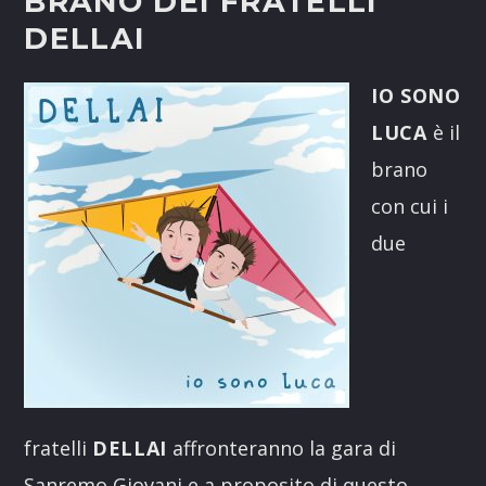
BRANO DEI FRATELLI
DELLAI
IO SONO
LUCA
è il
brano
con cui i
due
fratelli
DELLAI
affronteranno la gara di
Sanremo Giovani e a proposito di questo