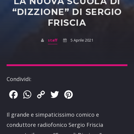
LA NUOVA SCUOLA DI
“DIZZIONE” DI SERGIO
FRISCIA
staff
5 Aprile 2021
Condividi:
Facebook
WhatsApp
Copy
Twitter
Pinterest
Link
Il grande e simpaticissimo comico e
conduttore radiofonico Sergio Friscia