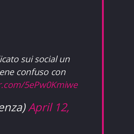
cato sui social un
iene confuso con
ter.com/5ePw0Kmiwe
enza)
April 12,