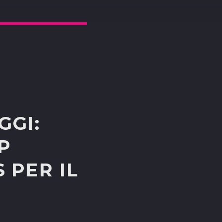
GGI:
P
 PER IL