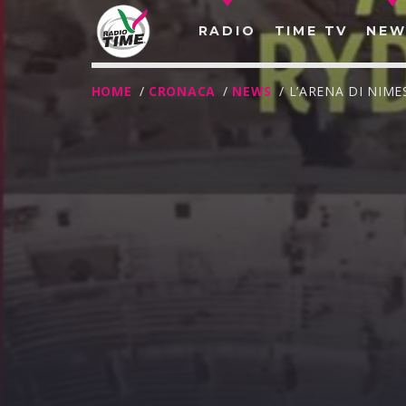
RADIO
TIME TV
NEW
HOME
/
CRONACA
/
NEWS
/ L’ARENA DI NIM
O