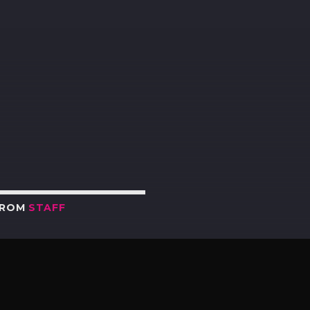
R
FROM
STAFF