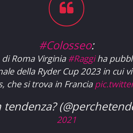
#Colosseo
:
 di Roma Virginia
#Raggi
ha pubbli
ale della Ryder Cup 2023 in cui v
s, che si trova in Francia
pic.twit
n tendenza? (@perchetend
2021