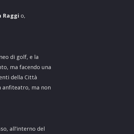
a
Raggi
o,
eo di golf, e la
vento, ma facendo una
nti della Città
un anfiteatro, ma non
o, all’interno del