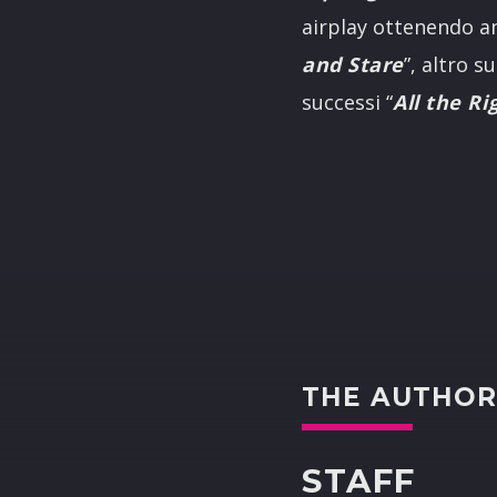
airplay ottenendo a
and Stare
”, altro 
successi “
All the R
THE AUTHO
STAFF