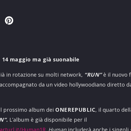
Twitter
Pinterest
e 14 maggio ma già suonabile
ià in rotazione su molti network,
“RUN”
è il nuovo 
accompagnato da un video hollywoodiano diretto 
el prossimo album dei
ONEREPUBLIC
, il quarto del
N”.
L’album è già disponibile per il
arturl.it/Human1R
.
Human
includerà anche i singoli g