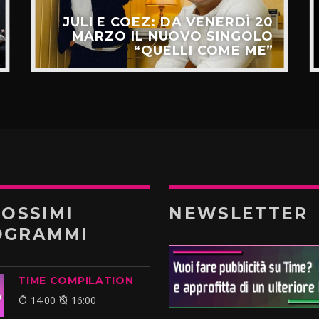
JULI E COEZ: DA VENERDÌ 20
MARZO IL NUOVO SINGOLO
“QUELLI COME ME”
ROSSIMI
NEWSLETTER
OGRAMMI
TIME COMPILATION
14:00
16:00