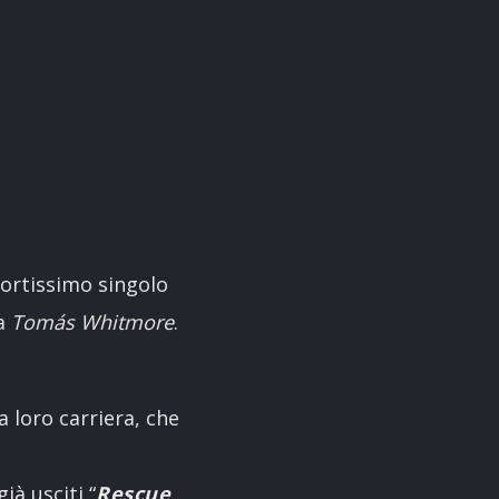
fortissimo singolo
da
Tomás Whitmore
.
la loro carriera, che
ià usciti “
Rescue