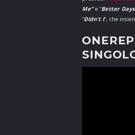
Me”
e “
Better Days
“
Didn’t I
”, che insie
ONEREP
SINGOL