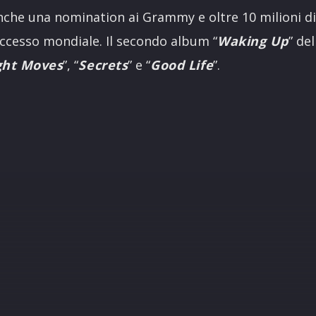
nche una nomination ai Grammy e oltre 10 milioni di
successo mondiale. Il secondo album “
Waking Up
” de
ight Moves
”, “
Secrets
” e “
Good Life
”.
R