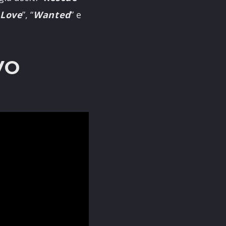
 Love
”, “
Wanted
” e
VO