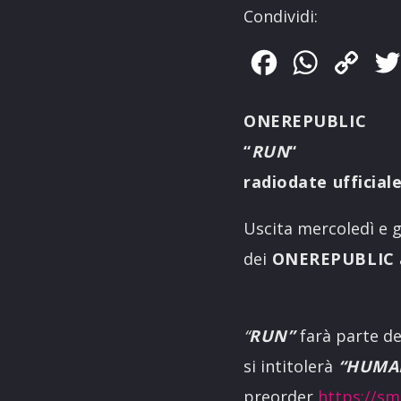
Condividi:
Facebook
WhatsApp
Copy
Link
ONEREPUBLIC
“
RUN
“
radiodate ufficial
Uscita mercoledì e g
dei
ONEREPUBLIC
“
RUN”
farà parte d
si intitolerà
“HUMA
preorder
https://sm