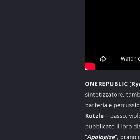
ONEREPUBLIC
(
Ry
sintetizzatore, tam
batteria e percussio
Kutzle
– basso, viol
pubblicato il loro di
“
Apologize
”, brano 