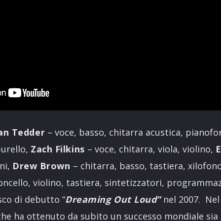
an Tedder
– voce, basso, chitarra acustica, pianofor
burello,
Zach Filkins
– voce, chitarra, viola, violino,
E
ni,
Drew Brown
– chitarra, basso, tastiera, xilofono
oncello, violino, tastiera, sintetizzatori, programma
sco di debutto “
Dreaming Out Loud”
nel 2007. Nel
che ha ottenuto da subito un successo mondiale sia 