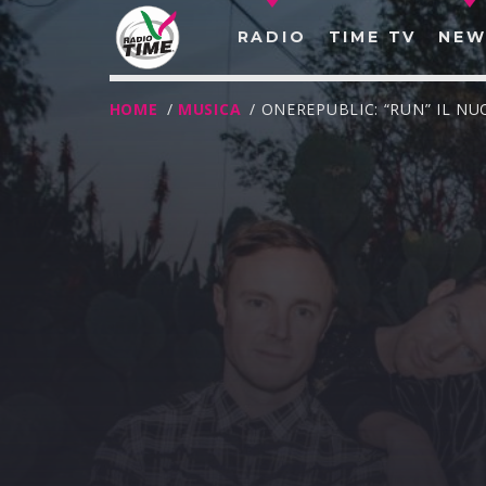
RADIO
TIME TV
NEW
HOME
/
MUSICA
/ ONEREPUBLIC: “RUN” IL N
O