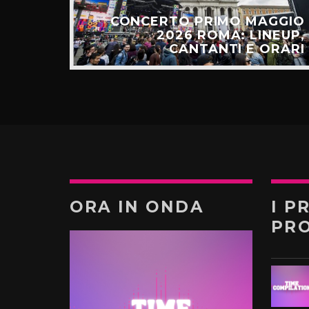
E: IL
CESSO
CONCERTO PRIMO MAGGIO
ALGO
2026 ROMA: LINEUP,
TÚ”
CANTANTI E ORARI
ORA IN ONDA
I P
PR