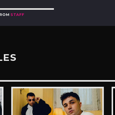
FROM
STAFF
LES