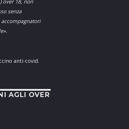
) over 18, non
sso senza
li accompagnatori
le
».
ccino anti-covid.
NI AGLI OVER