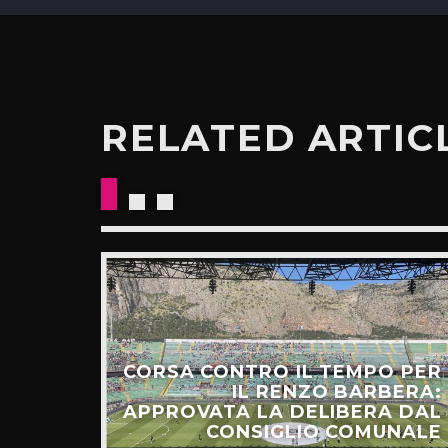
RELATED ARTIC
CORSA CONTRO IL TEMPO PER
HIAMO
IL RENZO BARBERA:
O LA
APPROVATA LA DELIBERA DAL
UNTI”
CONSIGLIO COMUNALE