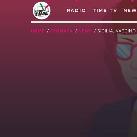
RADIO
TIME TV
NEW
HOME
/
CRONACA
/
NEWS
/ SICILIA, VACCIN
O