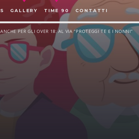
S
GALLERY
TIME 90
CONTATTI
O ANCHE PER GLI OVER 18: AL VIA “PROTEGGI TE E I NONNI”
CERCA NEL SITO WEB: