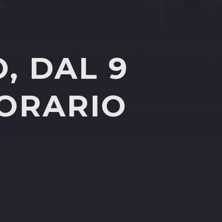
, DAL 9
’ORARIO
O