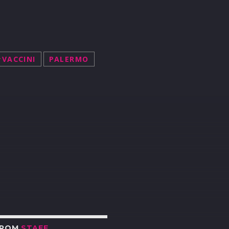
#VACCINI
PALERMO
R
FROM
STAFF