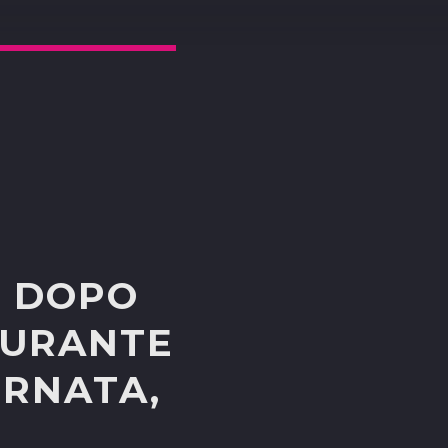
, DOPO
DURANTE
ORNATA,