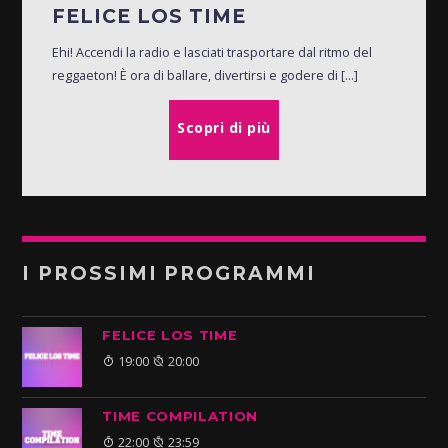
FELICE LOS TIME
Ehi! Accendi la radio e lasciati trasportare dal ritmo del
reggaeton! È ora di ballare, divertirsi e godere di [...]
Scopri di più
I PROSSIMI PROGRAMMI
FELICE LOS TIME
19:00
20:00
TIME COMPILATION
22:00
23:59