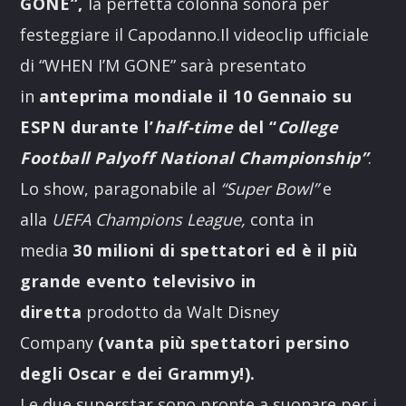
GONE”,
la perfetta colonna sonora per
festeggiare il Capodanno.Il videoclip ufficiale
di “WHEN I’M GONE” sarà presentato
in
anteprima mondiale il 10 Gennaio su
ESPN durante l’
half-time
del “
College
Football Palyoff National Championship”
.
Lo show, paragonabile al
“Super Bowl”
e
alla
UEFA Champions League
,
conta in
media
30 milioni di spettatori ed è il più
grande evento televisivo in
diretta
prodotto da Walt Disney
Company
(vanta più spettatori persino
degli Oscar e dei Grammy!).
Le due superstar sono pronte a suonare per i