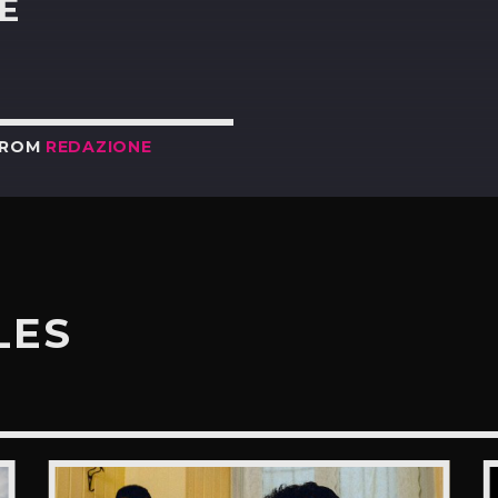
E
FROM
REDAZIONE
LES