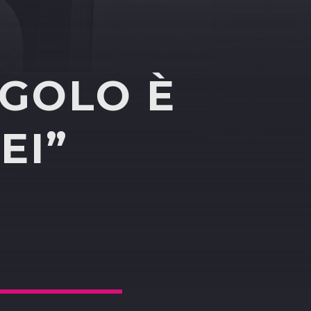
NGOLO È
EI”