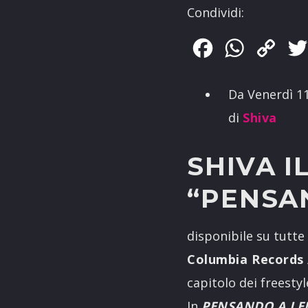
Condividi:
Facebook
WhatsApp
Copy
Link
Da Venerdì 1
di
Shiva
SHIVA I
“PENSAN
disponibile su tutte
Columbia Records 
capitolo dei freesty
In
PENSANDO A LE