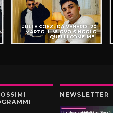
JULI E COEZ: DA VENERDÌ 20
MARZO IL NUOVO SINGOLO
“QUELLI COME ME”
ROSSIMI
NEWSLETTER
OGRAMMI