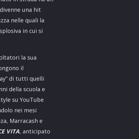
 divenne una hit
zza nelle quali la
losiva in cui si
oltatori la sua
ongono il
” di tutti quelli
nni della scuola e
eestyle su YouTube
ndolo nei mesi
laza, Marracash e
E VITA
, anticipato