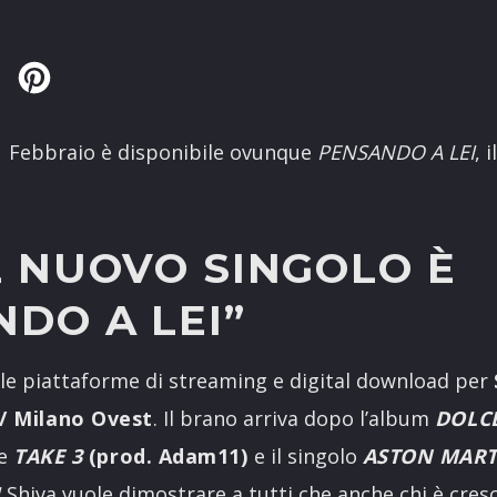
Twitter
Pinterest
1 Febbraio è disponibile ovunque
PENSANDO A LEI
, 
L NUOVO SINGOLO È
DO A LEI”
 le piattaforme di streaming e digital download per
/ Milano Ovest
. Il brano arriva dopo l’album
DOLCE
le
TAKE 3
(prod. Adam11)
e il singolo
ASTON MART
I
Shiva vuole dimostrare a tutti che anche chi è cres