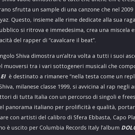
rano sfrutta un sample di una canzone che nel 2009
Iyaz. Questo, insieme alle rime dedicate alla sua raga
bblico si ritrova e immedesima, crea una miscela esp
ità del rapper di “cavalcare il beat”.
golo Shiva dimostra un’altra volta a tutti i suoi asc
el muoversi tra i vari sottogeneri musicali che comp
EI
è destinato a rimanere “nella testa come un replay
hiva, milanese classe 1999, si avvicina al rap negli a
lettori di tutta Italia con un percorso di singoli e fr
el panorama italiano per prolificità e qualità, porta
rare con artisti del calibro di Sfera Ebbasta, Capo P
ugno è uscito per Columbia Records Italy l’album
DOLC