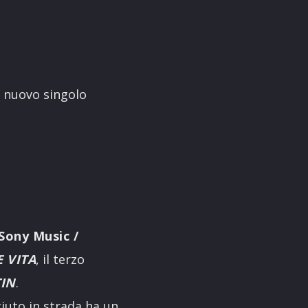
il nuovo singolo
Sony Music /
 VITA
, il terzo
IN
.
ciuto in strada ha un