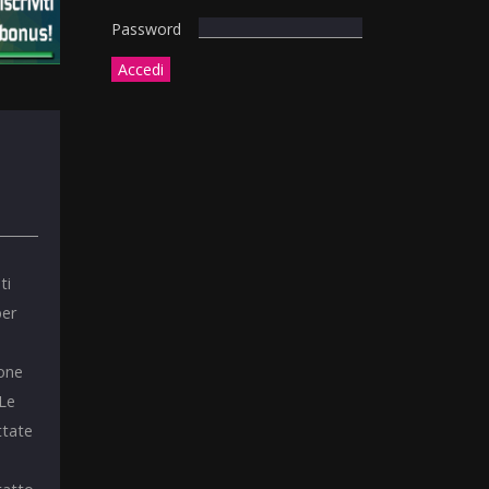
Password
ti
per
ione
 Le
ttate