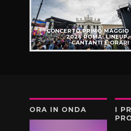
E: IL
CESSO
CONCERTO PRIMO MAGGIO
ALGO
2026 ROMA: LINEUP,
TÚ”
CANTANTI E ORARI
ORA IN ONDA
I P
PR