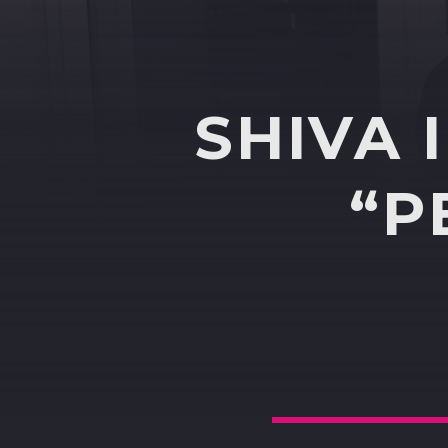
SHIVA 
“P