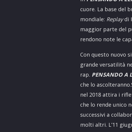
cuore. La base del b
mondiale:
Replay
di 
maggior parte del pu
rendono note le capac
Con questo nuovo sin
grande versatilità n
rap.
PENSANDO A L
che lo ascolteranno.S
nel 2018 attira i rif
che lo rende unico n
successivi a collabo
molti altri. L’11 gi