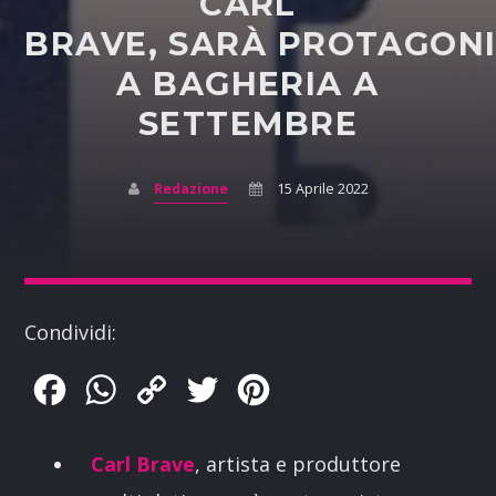
CARL
BRAVE, SARÀ PROTAGON
A BAGHERIA A
SETTEMBRE
Redazione
15 Aprile 2022
Condividi:
Facebook
WhatsApp
Copy
Twitter
Pinterest
Link
Carl Brave
,
artista e produttore