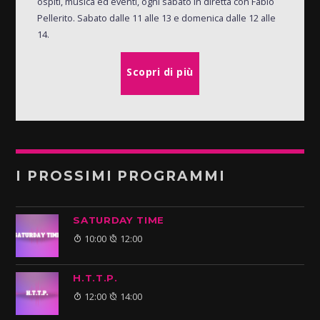
ospiti, musica ed eventi, ogni sabato in diretta con Fabio
Pellerito. Sabato dalle 11 alle 13 e domenica dalle 12 alle
14.
Scopri di più
I PROSSIMI PROGRAMMI
SATURDAY TIME
10:00
12:00
H.T.T.P.
12:00
14:00