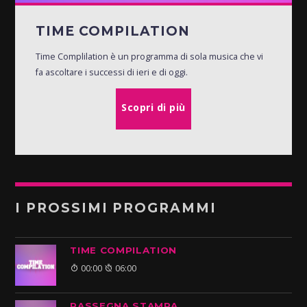
TIME COMPILATION
Time Complilation è un programma di sola musica che vi
fa ascoltare i successi di ieri e di oggi.
Scopri di più
I PROSSIMI PROGRAMMI
TIME COMPILATION
00:00
06:00
RASSEGNA STAMPA