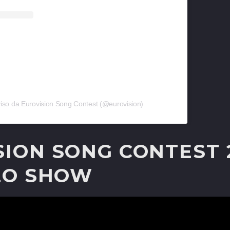
iso da Eurovision Song Contest (@eurovision)
ION SONG CONTEST 
 LO SHOW