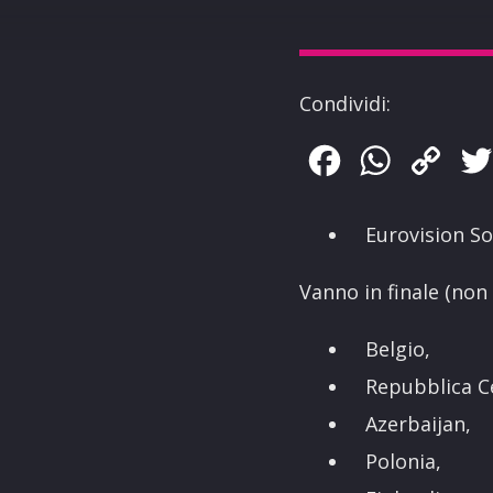
Condividi:
Facebook
WhatsApp
Copy
Link
Eurovision Son
Vanno in finale (non 
Belgio,
Repubblica C
Azerbaijan,
Polonia,