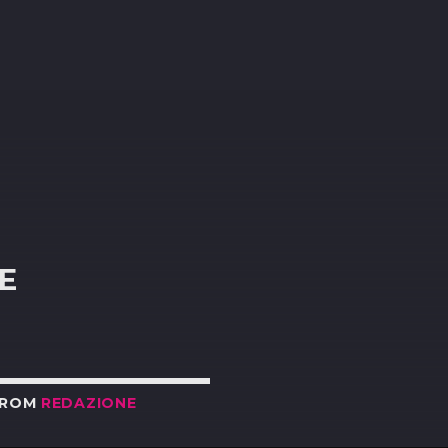
R
E
FROM
REDAZIONE