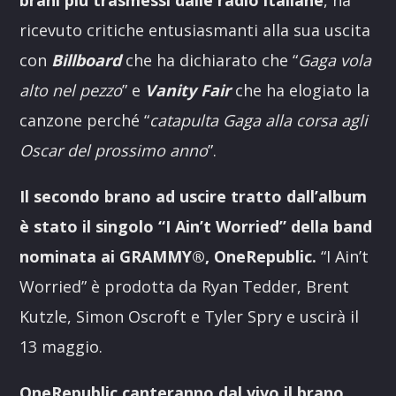
ricevuto critiche entusiasmanti alla sua uscita
con
Billboard
che ha dichiarato che “
Gaga vola
alto nel pezzo
” e
Vanity Fair
che ha elogiato la
canzone perché “
catapulta Gaga alla corsa agli
Oscar del prossimo anno
”.
Il secondo brano ad uscire tratto dall’album
è stato il singolo “I Ain’t Worried” della band
nominata ai GRAMMY®, OneRepublic.
“I Ain’t
Worried” è prodotta da Ryan Tedder, Brent
Kutzle, Simon Oscroft e Tyler Spry e uscirà il
13 maggio.
OneRepublic canteranno dal vivo il brano