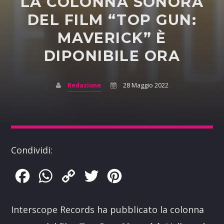
LA COLONNA SONORA
DEL FILM “TOP GUN:
MAVERICK” È
DIPONIBILE ORA
Redazione
28 Maggio 2022
Condividi:
Facebook
WhatsApp
Copy
Twitter
Pinterest
Link
Interscope Records ha pubblicato la colonna