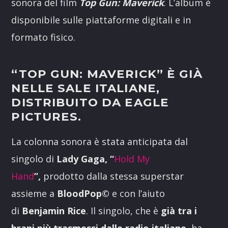
sonora del film
Top Gun: Maverick
. L’album è
disponibile sulle piattaforme digitali e in
formato fisico.
“TOP GUN: MAVERICK”
È GIÀ
NELLE SALE ITALIANE,
DISTRIBUITO DA EAGLE
PICTURES.
La colonna sonora è stata anticipata dal
singolo di
Lady Gaga, “
Hold My
Hand
”,
prodotto dalla stessa superstar
assieme a
BloodPop©
e con l’aiuto
di
Benjamin Rice
. Il singolo, che è
già tra i
brani più trasmessi dalle radio italiane
, ha