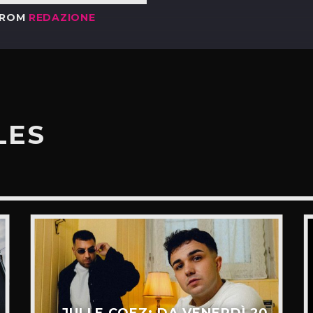
FROM
REDAZIONE
LES
JULI E COEZ: DA VENERDÌ 20