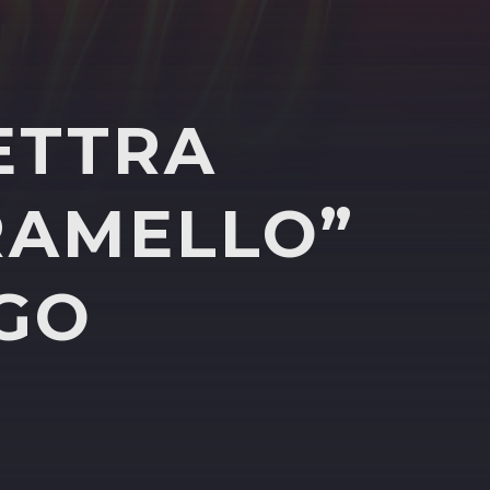
ETTRA
RAMELLO”
IGO