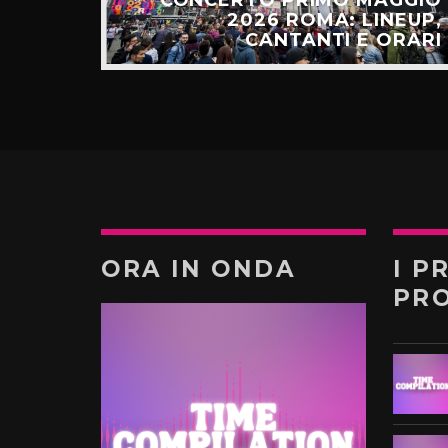
ALGO
2026 ROMA: LINEUP,
TÚ”
CANTANTI E ORARI
ORA IN ONDA
I P
PR