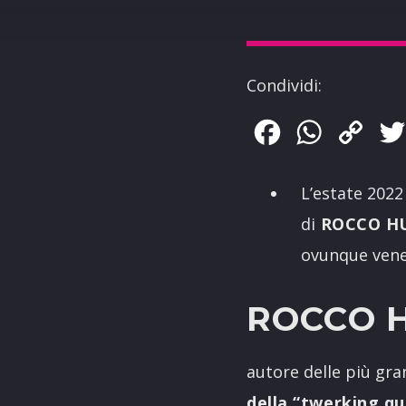
Condividi:
Facebook
WhatsApp
Copy
Link
L’estate 2022 
di
ROCCO HU
ovunque vene
ROCCO 
autore delle più gran
della
“twerking qu