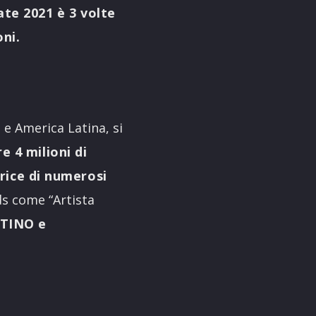
tate 2021 è 3 volte
oni.
e America Latina, si
e 4 milioni di
trice di numerosi
s come “Artista
LATINO e