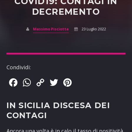
COVID19: CONTAGI IN
DECREMENTO
Massimo Pisciotta
23 Luglio 2022
Condividi:
Facebook
WhatsApp
Copy
Twitter
Pinterest
Link
IN SICILIA DISCESA DEI
CONTAGI
Ancora una volta è in calo il tasso di positività