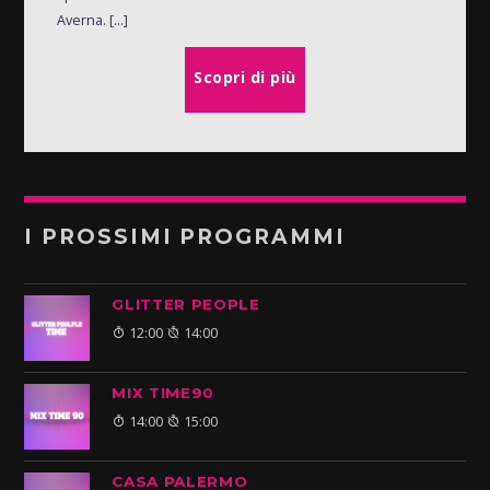
Averna. [...]
Scopri di più
I PROSSIMI PROGRAMMI
GLITTER PEOPLE
12:00
14:00
MIX TIME90
14:00
15:00
CASA PALERMO