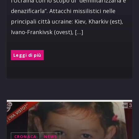
l’Ucraina con lo scopo di “demilitarizzarla e
denazificarla”. Attacchi missilistici nelle
principali città ucraine: Kiev, Kharkiv (est),
Ivano-Frankivsk (ovest), […]
Leggi di più
CRONACA
NEWS