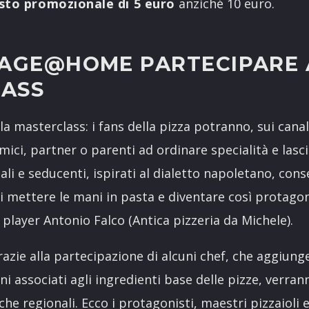
sto promozionale di 5 euro
anziché 10 euro.
LAGE@HOME PARTECIPARE 
ASS
a masterclass: i fans della pizza potranno, sui canali
mici, partner o parenti ad ordinare specialità e lasc
li e seducenti, ispirati al dialetto napoletano, cons
i mettere le mani in pasta e diventare così protagoni
 player Antonio Falco (Antica pizzeria da Michele).
Grazie alla partecipazione di alcuni chef, che aggiun
iani associati agli ingredienti base delle pizze, verran
he regionali. Ecco i protagonisti, maestri pizzaioli 