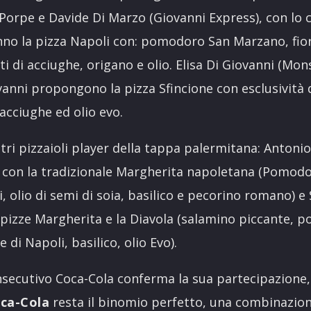
Porpe e Davide Di Marzo (Giovanni Express), con lo 
nno la pizza Napoli con: pomodoro San Marzano, fior 
etti di acciughe, origano e olio. Elisa Di Giovanni (Mons
vanni propongono la pizza Sfincione con esclusività d
 acciughe ed olio evo.
ri pizzaioli player della tappa palermitana: Antonio
), con la tradizionale Margherita napoletana (Pomod
li, olio di semi di soia, basilico e pecorino romano) 
e pizze Margherita e la Diavola (salamino piccante,
 di Napoli, basilico, olio Evo).
nsecutivo Coca-Cola conferma la sua partecipazione, i
oca-Cola
resta il binomio perfetto, una combinazion