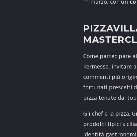
1° marzo, con un
co
PIZZAVIL
MASTERCL
Come partecipare all
kermesse, invitare a
commenti più origina
fortunati prescelti d
pizza tenute dal top
Gli chef e la pizza. 
prodotti tipici sicil
identità gastronomic