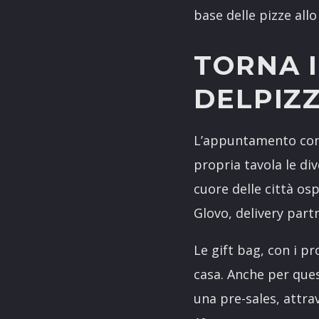
base delle pizze all
TORNA 
DELPIZ
L’appuntamento cons
propria tavola le di
cuore delle città osp
Glovo, delivery partne
Le gift bag, con i p
casa. Anche per que
una pre-sales, attrav