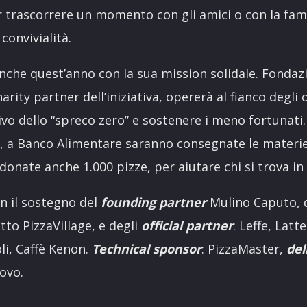
r trascorrere un momento con gli amici o con la famig
convivialità.
nche quest’anno con la sua mission solidale. Fonda
rity partner dell’iniziativa, opererà al fianco degli
ivo dello “spreco zero” e sostenere i meno fortunati.
ur, a Banco Alimentare saranno consegnate le mater
donate anche 1.000 pizze, per aiutare chi si trova in d
on il sostegno del
founding partner
Mulino Caputo, 
to PizzaVillage, e degli
official partner
: Leffe, Latt
li, Caffè Kenon.
Technical sponsor
: PizzaMaster,
del
ovo.