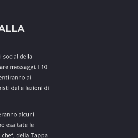
ALLA
 social della
iare messaggi. I 10
entiranno ai
sti delle lezioni di
geranno alcuni
no esaltate le
e chef, della Tappa