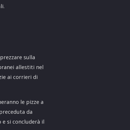
i.
prezzare sulla
anei allestiti nel
e ai corrieri di
neranno le pizze a
preceduta da
 e si concluderà il