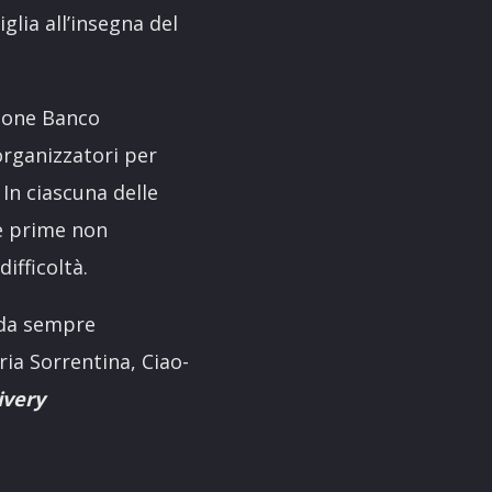
lia all’insegna del
zione Banco
 organizzatori per
 In ciascuna delle
ie prime non
ifficoltà.
da sempre
eria Sorrentina, Ciao-
ivery