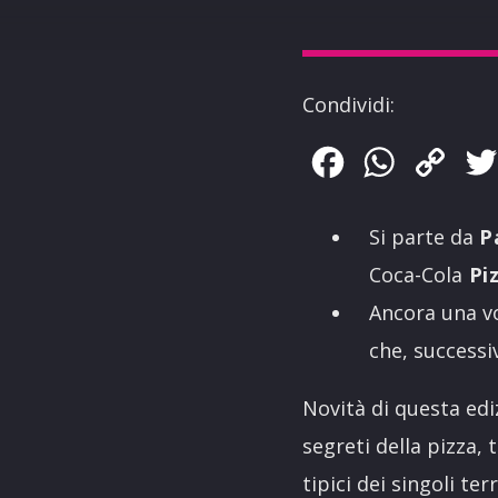
Condividi:
Facebook
WhatsApp
Copy
Link
Si parte da
P
Coca-Cola
Pi
Ancora una vo
che, successi
Novità di questa edi
segreti della pizza,
tipici dei singoli te