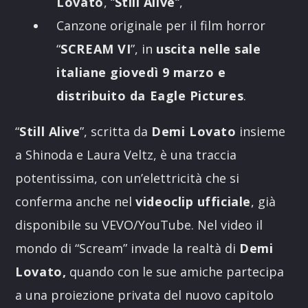
Lovato
, “
Still Alive
“,
Canzone originale per il film horror
“
SCREAM VI
”, in
uscita nelle sale
italiane giovedì 9 marzo e
distribuito da Eagle Pictures
.
“
Still Alive
”, scritta da
Demi Lovato
insieme
a Shinoda e Laura Veltz, è una traccia
potentissima, con un’elettricità che si
conferma anche nel
videoclip ufficiale
, già
disponibile su VEVO/YouTube. Nel video il
mondo di “Scream” invade la realtà di
Demi
Lovato,
quando con le sue amiche partecipa
a una proiezione privata del nuovo capitolo