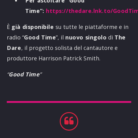
Per ascoltare “Good
Time”:
https://thedare.lnk.to/GoodTi
È
già disponibile
su tutte le piattaforme e in
radio “
Good Time
”, il
nuovo singolo
di
The
Dare
, il progetto solista del cantautore e
produttore Harrison Patrick Smith.
“
Good Time
”