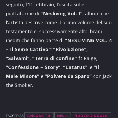
seguito, l’11 febbraio, l’uscita sulle
piattaforme di
“Nesliving Vol. I”
, album che
l’artista descrive come il primo volume del suo
testamento e, successivamente altri brani
inediti che fanno parte di
“NESLIVING VOL. 4
– Il Seme Cattivo”
:
“Rivoluzione”,
“Salvami”, “Terra di confine”
ft Raige,
“Confessione – Story”
,
“Lazarus”
e
“Il
Male Minore”
e
“Polvere da Sparo”
con Jack
the Smoker.
TAGGED AS
ANCORA TU
NESLI
NUOVO SINGOLO