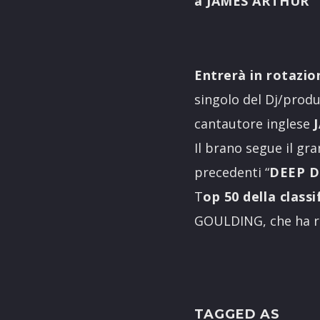
a JAMES ARTHUR
Entrerà in rotazio
singolo del Dj/prod
cantautore inglese
Il brano segue il gr
precedenti “
DEEP 
T
op 50 della classi
GOULDING, che ha r
TAGGED AS