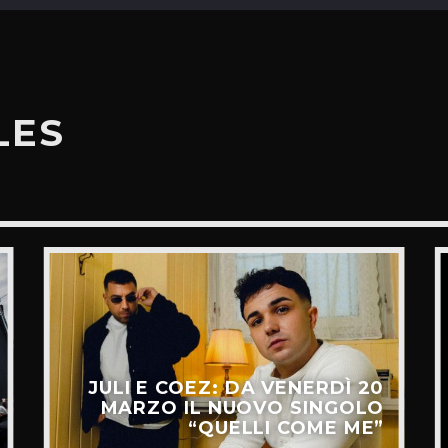
LES
JULI E COEZ: DA VENERDÌ 20
MARZO IL NUOVO SINGOLO
“QUELLI COME ME”