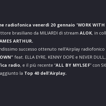
ne radiofonica venerdì 20 gennaio
“
WORK WITH
uttore brasiliano da MILIARDI di stream
ALOK
, in co
JAMES ARTHUR.
andissimo successo ottenuto nell’Airplay radiofonico i
DOWN”
feat. ELLA EYRE, KENNY DOPE e NEVER DULL, 
fica radio
, e il più recente “
ALL BY MYLSEF
” con S
aggiunto la
Top 40 dell’Airplay.