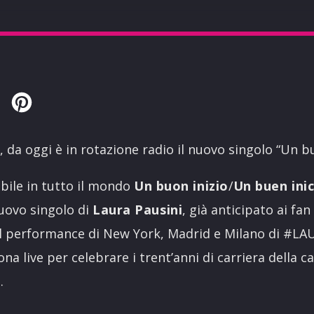
Twitter
Pinterest
, da oggi è in rotazione radio il nuovo singolo “Un b
bile in tutto il mondo
Un buon inizio
/
Un buen ini
nuovo singolo di
Laura Pausini
, già anticipato ai fa
ial performance di New York, Madrid e Milano di #LA
a live per celebrare i trent’anni di carriera della c
.