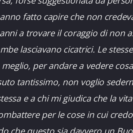
ersa, forse suggestionata da pers
anno fatto capire che non credev
nni a trovare il coraggio di non a
e lasciavano cicatrici. Le stesse 
 meglio, per andare a vedere cosa
ssuto tantissimo, non voglio sederm
essa e a chi mi giudica che la vit
ombattere per le cose in cui cred
edo che questo sia davvero un Buo