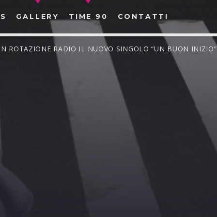
S
GALLERY
TIME 90
CONTATTI
È IN ROTAZIONE RADIO IL NUOVO SINGOLO “UN BUON INIZIO”
CERCA NEL SITO WEB: