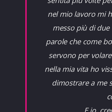
sentita più volte p
nel mio lavoro mi h
messo più di due a
parole che come bomb
servono per volare
nella mia vita ho vi
dimostrare a me st
c
E io, cr