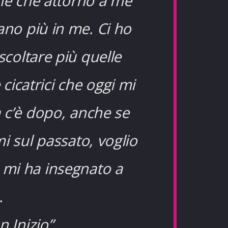
one che attorno a me
ano più in me. Ci ho
scoltare più quelle
cicatrici che oggi mi
 c’è dopo, anche se
i sul passato, voglio
a mi ha insegnato a
o.
n Inizio
”.