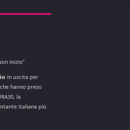
uon inizio”
cio
in uscita per
n che hanno preso
URA30, la
antante italiana più