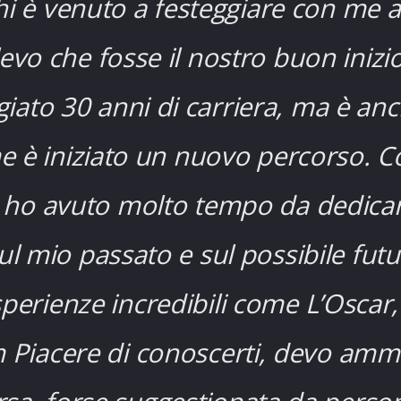
chi è venuto a festeggiare con me 
vo che fosse il nostro buon inizio
iato 30 anni di carriera, ma è an
e è iniziato un nuovo percorso.
Co
, ho avuto molto tempo da dedicare
 mio passato e sul possibile fut
perienze incredibili come L’Oscar,
film Piacere di conoscerti, devo am