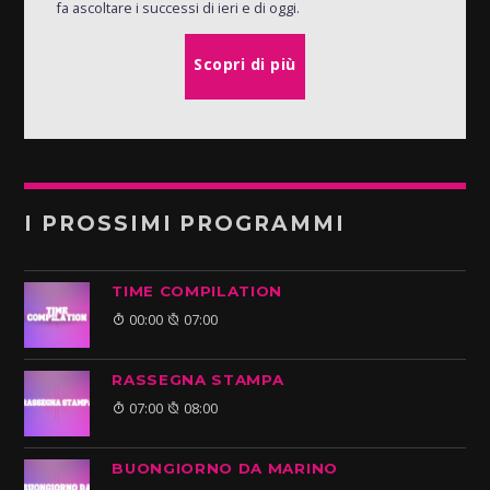
fa ascoltare i successi di ieri e di oggi.
Scopri di più
I PROSSIMI PROGRAMMI
TIME COMPILATION
00:00
07:00
RASSEGNA STAMPA
07:00
08:00
BUONGIORNO DA MARINO