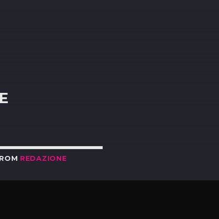
R
E
FROM
REDAZIONE