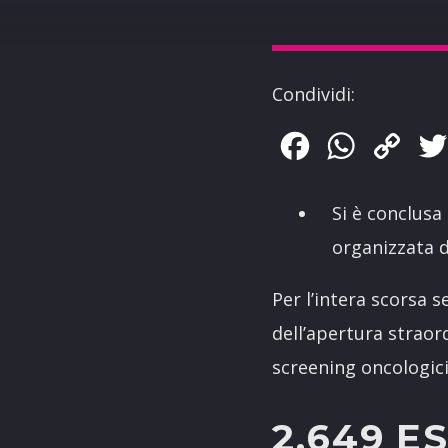
Condividi:
Facebook
WhatsApp
Copy
Link
Si è conclusa
organizzata d
Per l’intera scorsa 
dell’apertura straor
screening oncologici
2.649 E