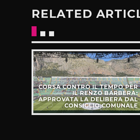
RELATED ARTIC
CORSA CONTRO IL TEMPO PER
HIAMO
IL RENZO BARBERA:
O LA
APPROVATA LA DELIBERA DAL
UNTI”
CONSIGLIO COMUNALE