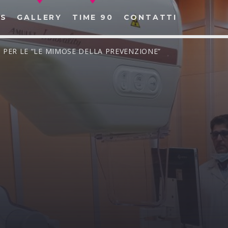
S
GALLERY
TIME 90
CONTATTI
MI PER LE “LE MIMOSE DELLA PREVENZIONE”
CERCA NEL SITO WEB: