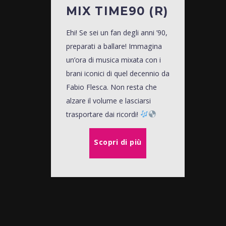
MIX TIME90 (R)
Ehi! Se sei un fan degli anni ’90,
preparati a ballare! Immagina
un’ora di musica mixata con i
brani iconici di quel decennio da
Fabio Flesca. Non resta che
alzare il volume e lasciarsi
trasportare dai ricordi!
Scopri di più