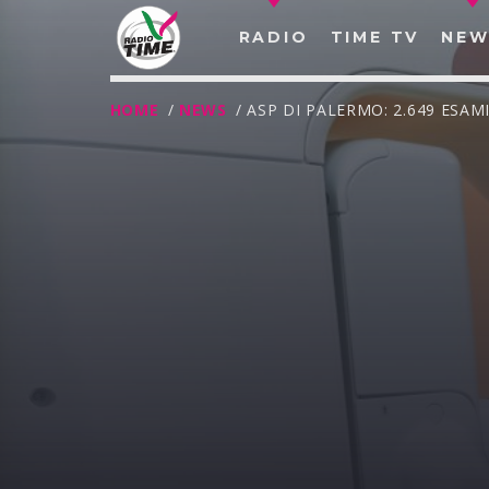
RADIO
TIME TV
NEW
HOME
/
NEWS
/ ASP DI PALERMO: 2.649 ESA
O