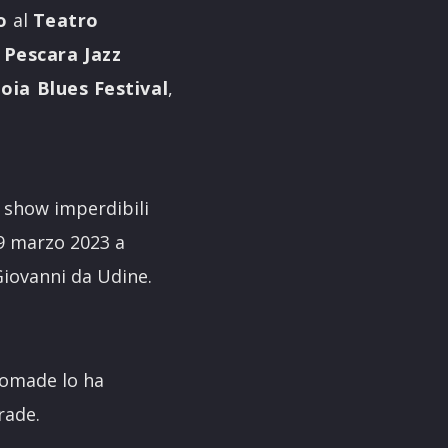
o
al
Teatro
l
Pescara Jazz
toia Blues Festival
,
 show imperdibili
29 marzo 2023 a
Giovanni da Udine.
 nomade lo ha
rade.