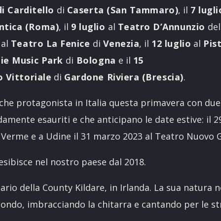
di Carditello
di
Caserta (San Tammaro)
, il
7 lugli
ntica (Roma)
, il
9 luglio
al
Teatro D’Annunzio
de
o
al
Teatro La Fenice
di
Venezia
, il
12 luglio
al
Pis
ie Music Park
di
Bologna
e il
15
o
Vittoriale
di
Gardone Riviera (Brescia)
.
che protagonista in Italia questa primavera con due
damente esauriti e che anticipano le date estive: il 
l Verme e a Udine il 31 marzo 2023 al Teatro Nuovo 
 esibisce nel nostro paese dal 2018.
ario della County Kildare, in Irlanda. La sua natura
mondo, imbracciando la chitarra e cantando per le st