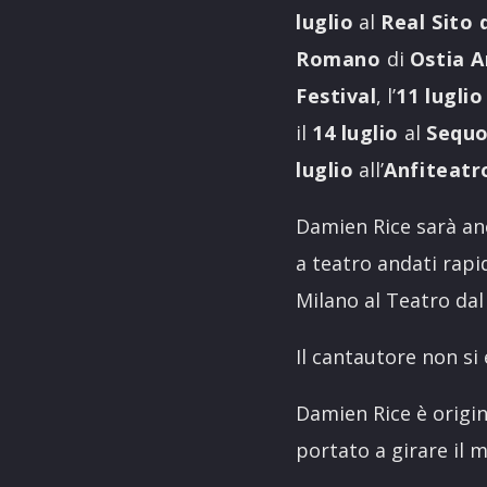
luglio
al
Real Sito 
Romano
di
Ostia A
Festival
, l’
11 lugli
il
14 luglio
al
Sequo
luglio
all’
Anfiteatr
Damien Rice sarà an
a teatro andati rapi
Milano al Teatro da
Il cantautore non si
Damien Rice è origin
portato a girare il 