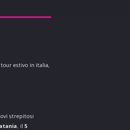
tour estivo in italia,
ovi strepitosi
atania
, il
5