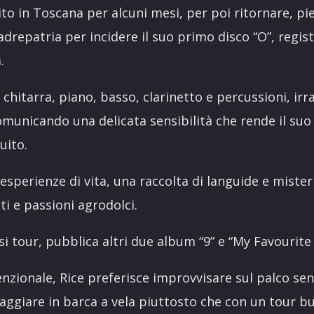
rito in Toscana per alcuni mesi, per poi ritornare, pi
drepatria per incidere il suo primo disco “O”, regis
.
 chitarra, piano, basso, clarinetto e percussioni, ir
omunicando una delicata sensibilità che rende il su
uito.
esperienze di vita, una raccolta di languide e mister
i e passioni agrodolci.
i tour, pubblica altri due album “9” e “My Favourite
enzionale, Rice preferisce improvvisare sul palco sen
iaggiare in barca a vela piuttosto che con un tour b