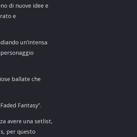
eno di nuove idee e
trato e
radiando un’intensa
o personaggio
iose ballate che
 Faded Fantasy”.
za avere una setlist,
us, per questo