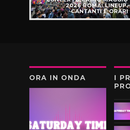
ALGO
2026 ROMA: LINEUP,
TÚ”
CANTANTI E ORARI
ORA IN ONDA
I P
PR