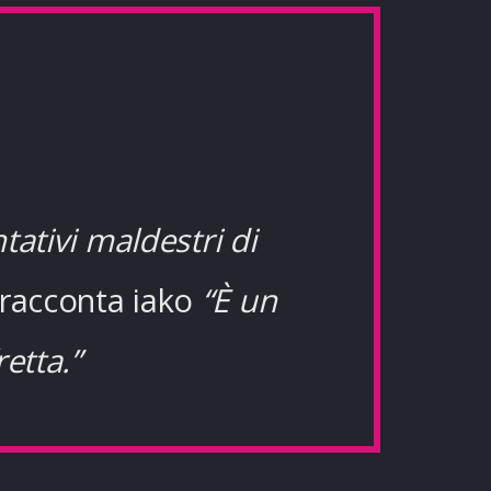
ntativi maldestri di
racconta iako
“È un
etta.”