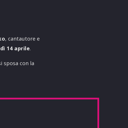
ko
, cantautore e
dì 14 aprile
.
si sposa con la