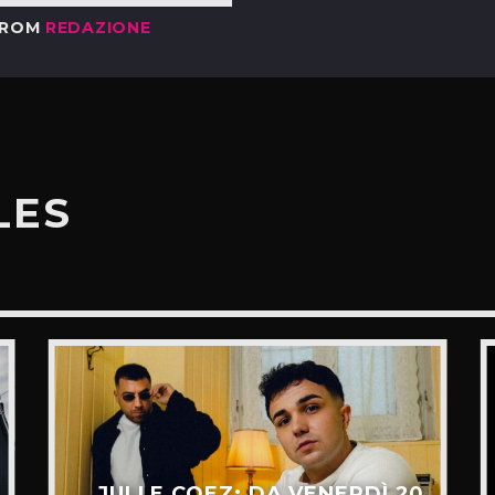
FROM
REDAZIONE
LES
JULI E COEZ: DA VENERDÌ 20