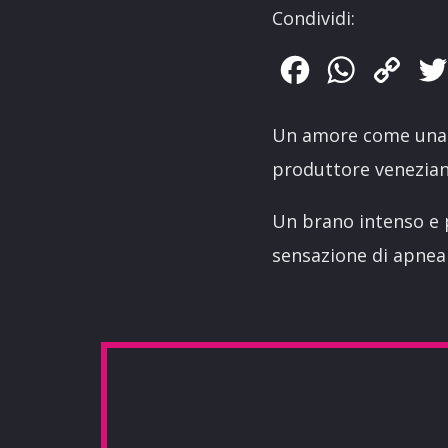
Condividi:
Facebook
WhatsApp
Copy
Link
Un amore come una r
produttore veneziano
Un brano intenso e p
sensazione di apnea 