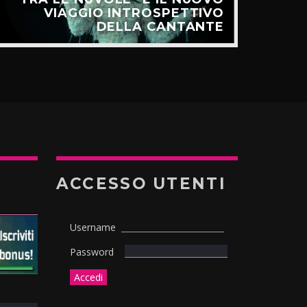
VIAGGIO INTROSPETTIVO
TE
DELLA CANTANTE
ACCESSO UTENTI
Username
Password