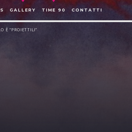
S
GALLERY
TIME 90
CONTATTI
O È “PROIETTILI”
CERCA NEL SITO WEB: