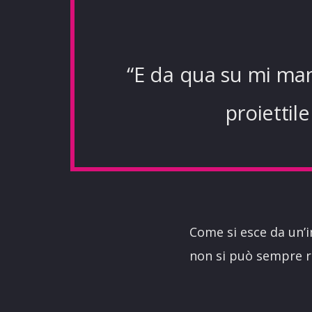
“E da qua su mi man
proiettil
Come si esce da un’
non si può sempre ri