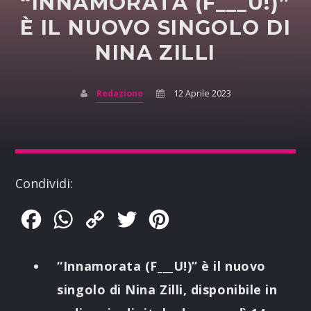
“INNAMORATA (F___U!)”
È IL NUOVO SINGOLO DI
NINA ZILLI
Redazione
12 Aprile 2023
Condividi:
Facebook
WhatsApp
Copy
Twitter
Pinterest
Link
“Innamorata (F___U!)” è il nuovo
singolo di Nina Zilli, disponibile in