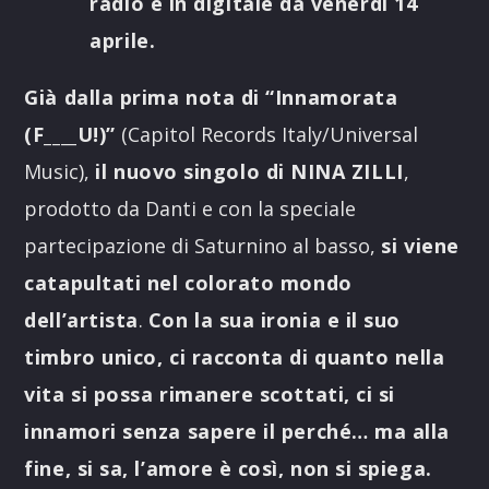
radio e in digitale da venerdì 14
aprile.
Già dalla prima nota di “Innamorata
(F____U!)”
(Capitol Records Italy/Universal
Music),
il nuovo singolo di NINA ZILLI
,
prodotto da Danti e con la speciale
partecipazione di Saturnino al basso,
si viene
catapultati nel colorato mondo
dell’artista
.
Con la sua ironia e il suo
timbro unico, ci racconta di quanto nella
vita si possa rimanere scottati, ci si
innamori senza sapere il perché… ma alla
fine, si sa, l’amore è così, non si spiega.