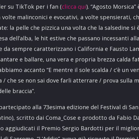
er su TikTok per i fan (
clicca qui
). “Agosto Morsica” 
a volte malinconici e evocativi, a volte spensierati,
ate: la pelle che pizzica una volta che la salsedine si 
attesa dell’alba, le hit estive che passano incessanti 
 che da sempre caratterizzano i California e Fausto L
cantare e ballare, una vera e propria brezza calda fa
abbiamo accanto “E mentre il sole scalda / c’è un ven
ia / che se non sai dove farli atterrare / prova sulla 
elle braccia”.
artecipato alla 73esima edizione del Festival di Sa
atino), scritto dai Coma_Cose e prodotto da Fabio Da
 aggiudicati il Premio Sergio Bardotti per il miglior 
ival di Sanremo, “L’Addio” aveva già ricevuto il Premi