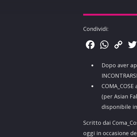
Condividi:
Facebook
WhatsApp
Copy
Link
Dopo aver ap
INCONTRARSI
COMA_COSE an
(per Asian Fak
disponibile i
Scritto dai Coma_Co
oggi in occasione d