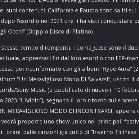
ei suoi contenuti. California e Fausto sono saliti sul 
dopo l’esordio nel 2021 che li ha visti conquistare p
li Occhi” (Doppio Disco di Platino).
llo stesso tempo dirompenti, i Coma_Cose sono il duo
tuale, apprezzati fin dal loro esordio con l’EP-man
ccesso poi riconfermato con gli album “Hype Aura” (2
 album “Un Meraviglioso Modo Di Salvarsi”, uscito il
cords/Sony Music (e pubblicato di nuovo il 10 febbra
2023 “L’Addio”), segnano il loro ritorno sulle scene 
ub UN MERAVIGLIOSO MODO DI INCONTRARSI, appena co
 vedrà proporre uno show unico nei principali festival
ori brani: dalle canzoni già culto di “Inverno Ticinese”