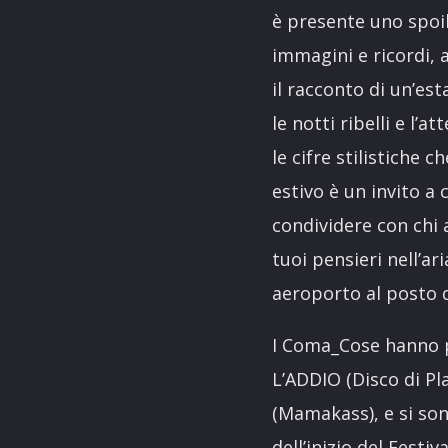
è presente uno spoil
immagini e ricordi, 
il racconto di un’est
le notti ribelli e l’
le cifre stilistiche
estivo è un invito a 
condividere con chi 
tuoi pensieri nell’ar
aeroporto al posto d
I Coma_Cose hanno p
L’ADDIO (Disco di Pl
(Mamakass), e si sono
dell’inizio del Fest