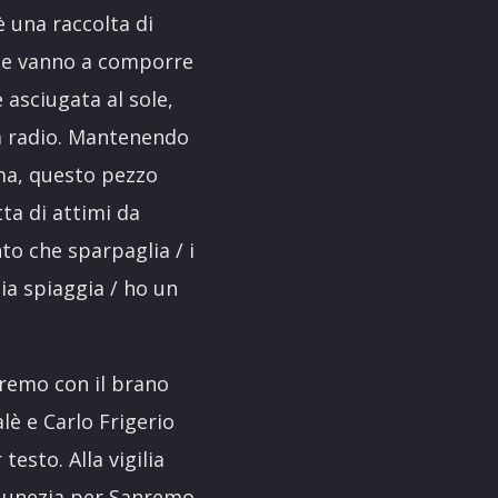
è una raccolta di
 che vanno a comporre
è asciugata al sole,
alla radio. Mantenendo
ama, questo pezzo
tta di attimi da
to che sparpaglia / i
mia spiaggia / ho un
nremo con il brano
lè e Carlo Frigerio
testo. Alla vigilia
o Lunezia per Sanremo