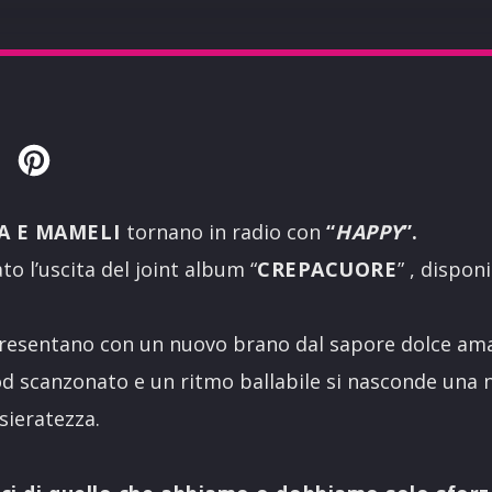
Twitter
Pinterest
A E MAMELI
tornano in radio con
“
HAPPY
”.
ato l’uscita del joint album “
CREPACUORE
” , dispon
 presentano con un nuovo brano dal sapore dolce ama
d scanzonato e un ritmo ballabile si nasconde una n
ieratezza.