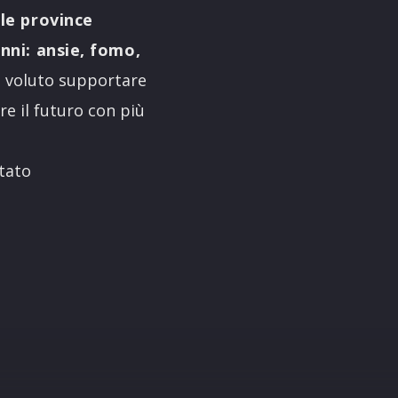
lle province
anni: ansie, fomo,
no voluto supportare
re il futuro con più
tato