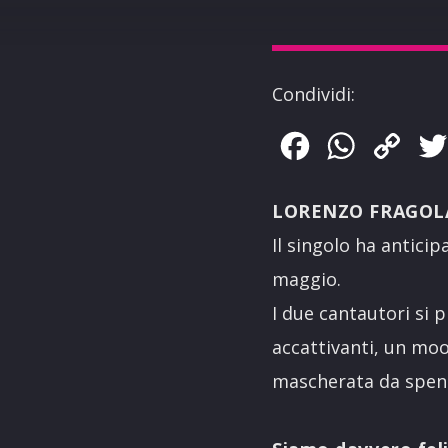
Condividi:
Facebook
WhatsApp
Copy
Link
LORENZO FRAGOL
Il singolo ha anticip
maggio.
I due cantautori si
accattivanti, un moo
mascherata da spens