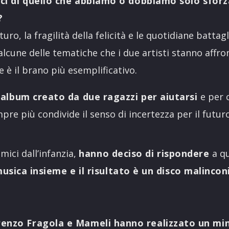
ci di quello che abbiamo o dobbiamo solo sforz
?
uturo, la fragilità della felicità e le quotidiane batta
lcune delle tematiche che i due artisti stanno affro
ne è il brano più esemplificativo.
 album creato da due ragazzi per aiutarsi
e per 
re più condivide il senso di incertezza per il futuro
mici dall’infanzia,
hanno deciso di rispondere
a q
sica insieme e il risultato è un disco malinco
nzo Fragola e Mameli hanno realizzato un min