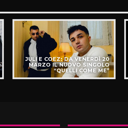
JULI E COEZ: DA VENERDÌ 20
MARZO IL NUOVO SINGOLO
“QUELLI COME ME”