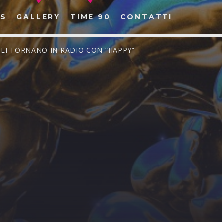
S
GALLERY
TIME 90
CONTATTI
LI TORNANO IN RADIO CON “HAPPY”
CERCA NEL SITO WEB: