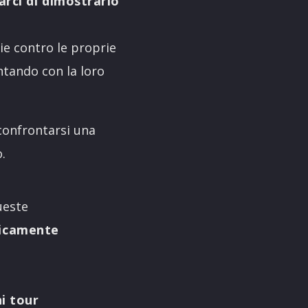
arci di dimostrarlo
glie contro le proprie
ntando con la loro
confrontarsi una
.
ueste
nicamente
i tour