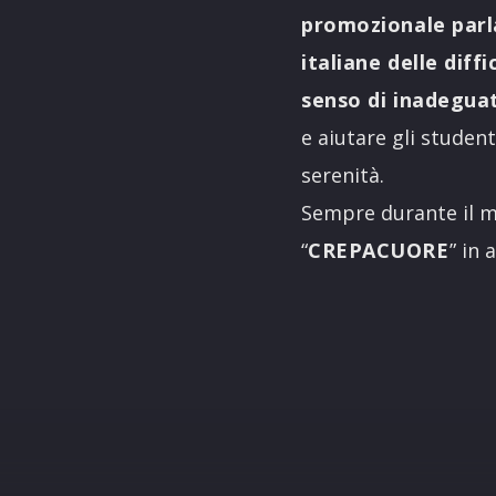
promozionale parlan
italiane delle diff
senso di inadegua
e aiutare gli studen
serenità.
Sempre durante il m
“
CREPACUORE
” in 