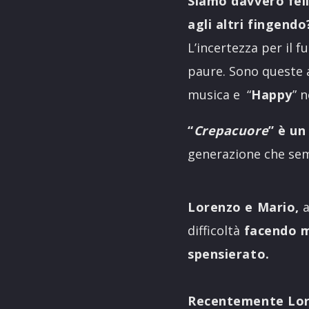
Siamo davvero feli
agli altri fingendo
L’incertezza per il f
paure. Sono queste a
musica e “
Happy
” 
“
Crepacuore
” è un
generazione che semp
Lorenzo e Mario,
a
difficoltà
facendo mu
spensierato.
Recentemente Lore