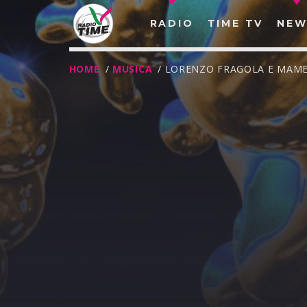
RADIO
TIME TV
NEW
HOME
/
MUSICA
/ LORENZO FRAGOLA E MAME
O