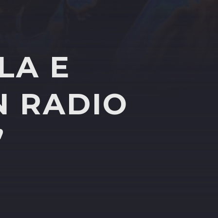
LA E
N RADIO
”