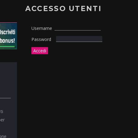
ACCESSO UTENTI
Username
Password
ti
per
ione