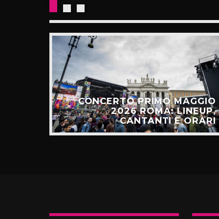
E: IL
CESSO
CONCERTO PRIMO MAGGIO
ALGO
2026 ROMA: LINEUP,
TÚ”
CANTANTI E ORARI