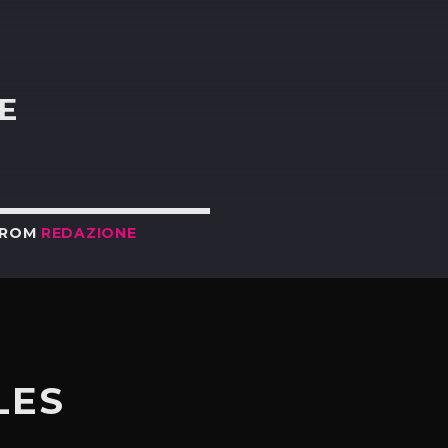
R
E
FROM
REDAZIONE
LES