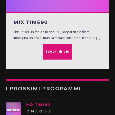
MIX TIME90
Ehi! Se sei un fan degli anni '90, preparati a ballare!
Immagina un'ora di musica mixata con i brani iconici di [...]
Scopri di più
I PROSSIMI PROGRAMMI
MIX TIME90
14:00
15:00