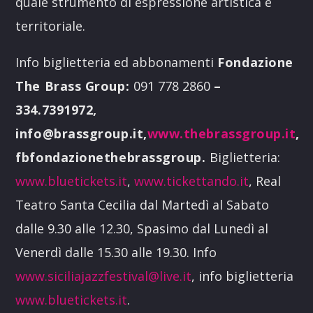
quale strumento di espressione artistica e
territoriale.
Info biglietteria ed abbonamenti
Fondazione
The Brass Group
:
091 778 2860
–
334.7391972,
info@brassgroup.it,
www.thebrassgroup.it
,
fbfondazionethebrassgroup
.
Biglietteria:
www.bluetickets.it
,
www.tickettando.it
, Real
Teatro Santa Cecilia dal Martedì al Sabato
dalle 9.30 alle 12.30, Spasimo dal Lunedì al
Venerdì dalle 15.30 alle 19.30. Info
www.siciliajazzfestival@live.it
, info biglietteria
www.bluetickets.it
.