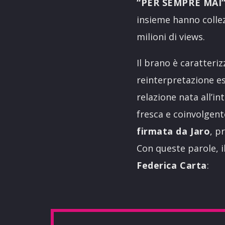
“PER SEMPRE MAI
insieme hanno collez
milioni di views.
Il brano è caratteri
reinterpretazione es
relazione nata all’in
fresca e coinvolgente
firmata da Jaro
, p
Con queste parole, i
Federica Carta
: