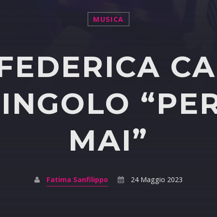
MUSICA
FEDERICA C
INGOLO “PE
MAI”
Fatima Sanfilippo
24 Maggio 2023