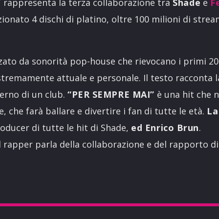
”
rappresenta la terza collaborazione tra
Shade
e
F
ionato 4 dischi di platino, oltre 100 milioni di strea
zzato da sonorità pop-house che rievocano i primi 2
tremamente attuale e personale. Il testo racconta l
terno di un club.
“PER SEMPRE MAI”
è una hit che 
, che farà ballare e divertire i fan di tutte le età.
La
roducer di tutte le hit di Shade,
ed Enrico Brun
.
l rapper parla della collaborazione e del rapporto di