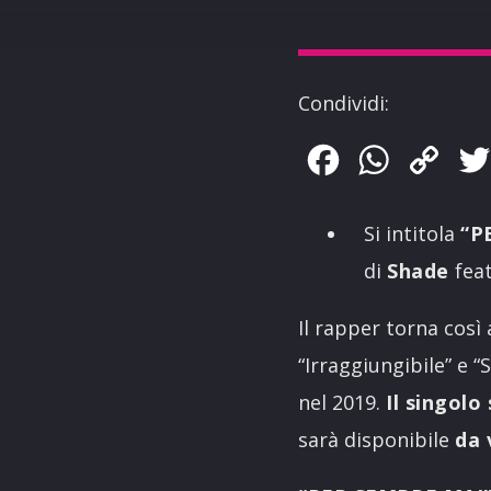
Condividi:
Facebook
WhatsApp
Copy
Link
Si intitola
“P
di
Shade
fea
Il rapper torna così
“Irraggiungibile” e 
nel 2019.
Il singol
sarà disponibile
da 