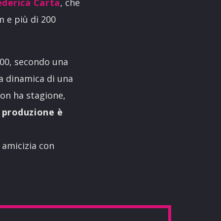
ederica Carta
, che
m e più di 200
000, secondo una
a dinamica di una
non ha stagione,
 produzione è
 amicizia con