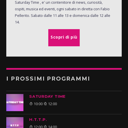
Saturday Time , e' un contenitore di news, curiosità,
ospiti, musica ed eventi, ogni sabato in diretta con Fabio
Pellerito. Sabato dalle 11 alle 13 e domenica dalle 12 alle
14.
Scopri di più
I PROSSIMI PROGRAMMI
SATURDAY TIME
10:00
12:00
H.T.T.P.
12:00
14:00