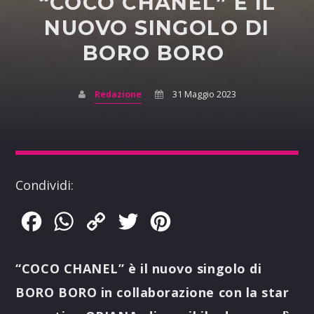
“COCO CHANEL” È IL
NUOVO SINGOLO DI
BORO BORO
Redazione
31 Maggio 2023
Condividi:
Facebook
WhatsApp
Copy
Twitter
Pinterest
Link
“COCO CHANEL” è il nuovo singolo di
BORO BORO in collaborazione con la star