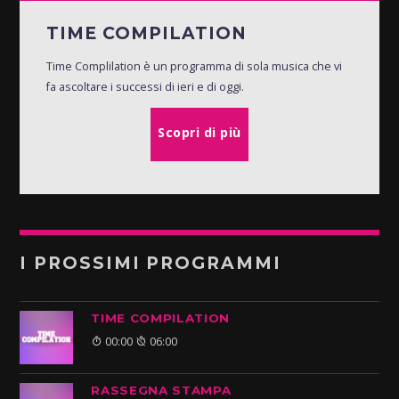
TIME COMPILATION
Time Complilation è un programma di sola musica che vi
fa ascoltare i successi di ieri e di oggi.
Scopri di più
I PROSSIMI PROGRAMMI
TIME COMPILATION
00:00
06:00
RASSEGNA STAMPA