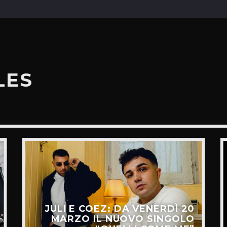
LES
JULI E COEZ: DA VENERDÌ 20
MARZO IL NUOVO SINGOLO