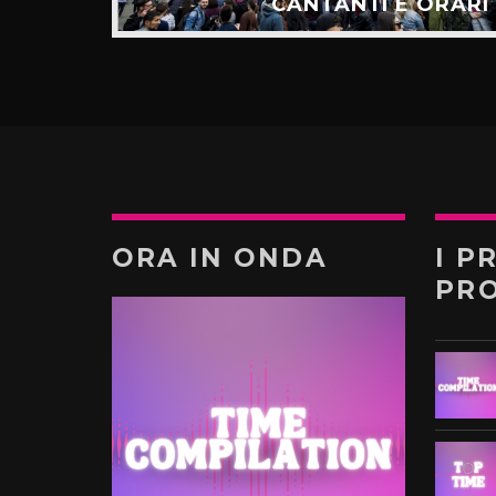
TÚ”
CANTANTI E ORARI
ORA IN ONDA
I P
PR