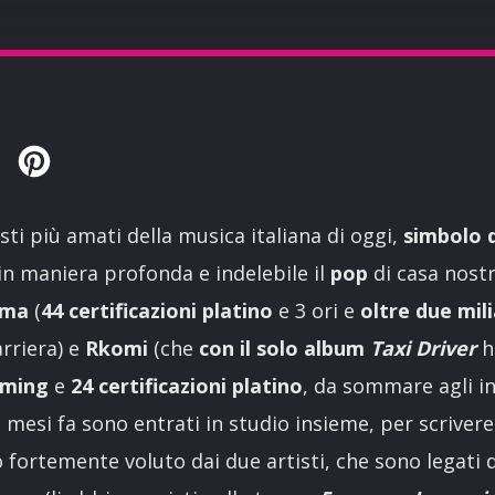
Twitter
Pinterest
sti più amati della musica italiana di oggi,
simbolo d
in maniera profonda e indelebile il
pop
di casa nostr
ama
(
44 certificazioni platino
e 3 ori e
oltre due mil
arriera) e
Rkomi
(che
con il solo album
Taxi Driver
h
aming
e
24 certificazioni platino
, da sommare agli i
, mesi fa sono entrati in studio insieme, per scriver
 fortemente voluto dai due artisti, che sono legati