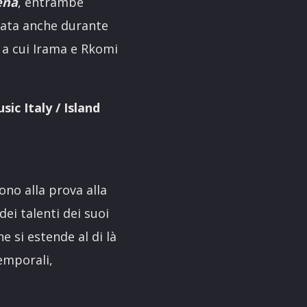
ena
, entrambe
ata anche durante
n a cui Irama e Rkomi
ic Italy / Island
ono alla prova alla
ei talenti dei suoi
he si estende al di là
temporali,