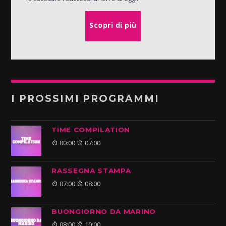
Scopri di più
I PROSSIMI PROGRAMMI
TIME COMPILATION
00:00
07:00
RASSEGNA STAMPA
07:00
08:00
BUONGIORNO DA MARINO
08:00
10:00