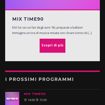
MIX TIME90
Ehi! Se sei un fan degli anni '90, preparati a ballare!
Immagina un'ora di musica mixata con i brani iconici di [...]
Scopri di più
I PROSSIMI PROGRAMMI
MIX TIME90
14:00
15:00